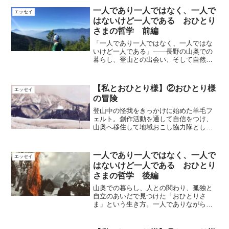
一人であり一人ではなく、一人で
エッセイ
はないけど一人である おひとり
さまの哲学 前編
「一人であり一人ではなく、一人ではな
いけど一人である」——長野の山奥での
暮らし、登山との出会い、そして自然と
の対話を通して育まれた“おひとりさま”の
哲学。孤独を恐れず、自分自身と深くつ
ながる生き方を綴った前編エッセイ。
【私とおひとり様】②おひとり様
エッセイ
の冒険
登山中の怪我をきっかけに始めた羊毛フ
ェルト。創作活動を通して自信をつけ、
山奥へ移住して地域おこし協力隊として
の生活を経験。おひとり様ライフの冒険
と、人と助け合う暮らしの魅力を綴りま
す。
一人であり一人ではなく、一人で
エッセイ
はないけど一人である おひとり
さまの哲学 後編
山奥での暮らし、人との関わり、孤独と
自立のあいだで見つけた「おひとりさ
ま」という生き方。一人でありながら、
誰かとつながって生きる——その哲学を
実体験を通して綴る後編エッセイ。