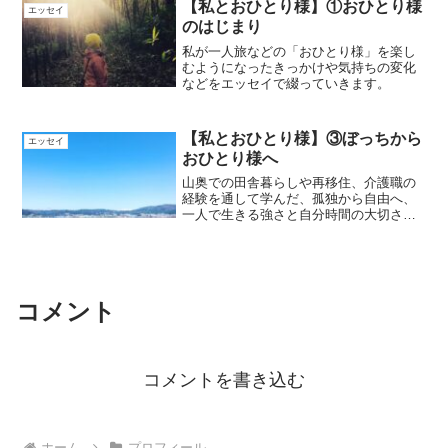
【私とおひとり様】①おひとり様
エッセイ
のはじまり
私が一人旅などの「おひとり様」を楽し
むようになったきっかけや気持ちの変化
などをエッセイで綴っていきます。
【私とおひとり様】③ぼっちから
エッセイ
おひとり様へ
山奥での田舎暮らしや再移住、介護職の
経験を通して学んだ、孤独から自由へ、
一人で生きる強さと自分時間の大切さを
綴ります。「おひとり様」を楽しむヒン
トや、自分らしい生き方を見つけたい方
におすすめの記事です。
コメント
コメントを書き込む
ホーム
プロフィール