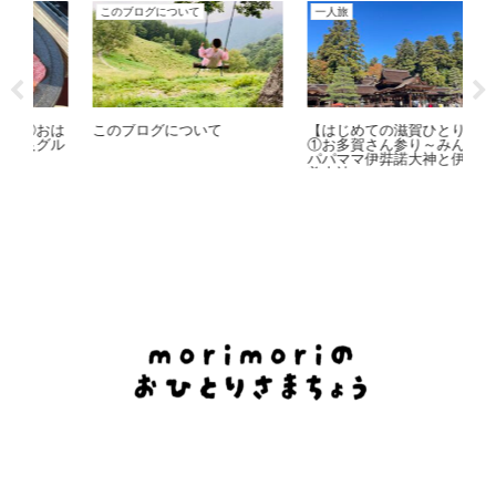
このブログについて
一人旅
エ
おは
このブログについて
【はじめての滋賀ひとり旅】
一
グル
①お多賀さん参り～みんなの
人
パパママ伊弉諾大神と伊邪那
お
美大神