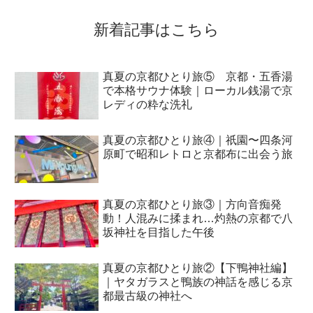
新着記事はこちら
真夏の京都ひとり旅⑤ 京都・五香湯
で本格サウナ体験｜ローカル銭湯で京
レディの粋な洗礼
真夏の京都ひとり旅④｜祇園〜四条河
原町で昭和レトロと京都布に出会う旅
真夏の京都ひとり旅③｜方向音痴発
動！人混みに揉まれ…灼熱の京都で八
坂神社を目指した午後
真夏の京都ひとり旅②【下鴨神社編】
｜ヤタガラスと鴨族の神話を感じる京
都最古級の神社へ