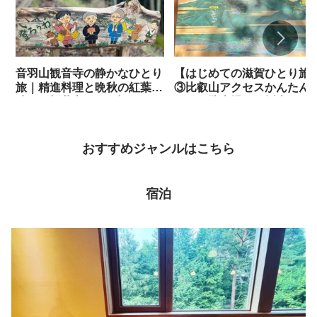
音羽山観音寺の静かなひとり
【はじめての滋賀ひとり旅
旅｜精進料理と晩秋の紅葉を
③比叡山アクセスかんたん
味わう桜井市ツアー記録
イド 駐車場から坂本ケー
ルで東塔入口まで歩いてみ
おすすめジャンルはこちら
宿泊