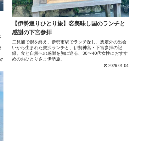
【伊勢巡りひとり旅】②美味し国のランチと
感謝の下宮参拝
ホ
り
二見浦で禊を終え、伊勢市駅でランチ探し。想定外の出会
さ
いから生まれた贅沢ランチと、伊勢神宮・下宮参拝の記
録。食と自然への感謝を胸に巡る、30〜40代女性におすす
めのおひとりさま伊勢旅。
07
2026.01.04