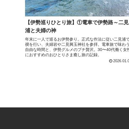
【伊勢巡りひとり旅】①電車で伊勢路～二見
浦と夫婦の神
年末に一人で巡るお伊勢参り。正式な作法に従い二見浦
禊を行い、夫婦岩や二見興玉神社を参拝。電車旅で味わ
自由な時間と、伊勢グルメのプチ贅沢。30〜40代働く女
におすすめのおひとりさま癒し旅の記録。
2026.01.