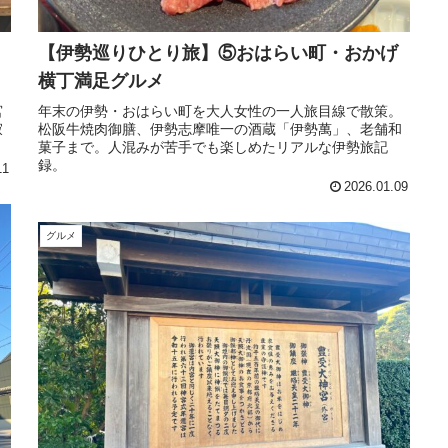
【伊勢巡りひとり旅】⑤おはらい町・おかげ
横丁満足グルメ
宮
年末の伊勢・おはらい町を大人女性の一人旅目線で散策。
寂
松阪牛焼肉御膳、伊勢志摩唯一の酒蔵「伊勢萬」、老舗和
菓子まで。人混みが苦手でも楽しめたリアルな伊勢旅記
録。
11
2026.01.09
グルメ