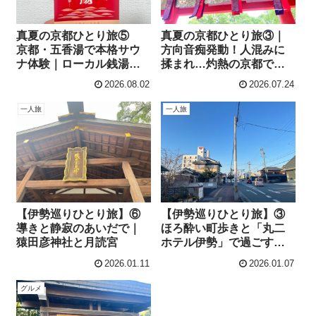
真夏の京都ひとり旅⑤
真夏の京都ひとり旅③｜
京都・五香湯で本格サウ
方向音痴発動！人混みに
ナ体験｜ローカル銭湯で
揉まれ…灼熱の京都で八
京レディの粋な洗礼
坂神社を目指した午後
2026.08.02
2026.07.24
一人旅
一人旅
【伊勢巡りひとり旅】⑥
【伊勢巡りひとり旅】③
導きと静寂のあいだで｜
ほろ酔い町歩きと「丸二
猿田彦神社と月読宮
ホテル伊勢」で過ごす年
末の夜
2026.01.11
2026.01.07
グルメ