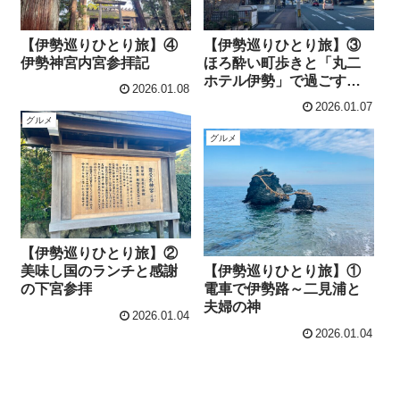
【伊勢巡りひとり旅】④
【伊勢巡りひとり旅】③
伊勢神宮内宮参拝記
ほろ酔い町歩きと「丸二
ホテル伊勢」で過ごす年
2026.01.08
末の夜
2026.01.07
グルメ
グルメ
【伊勢巡りひとり旅】②
美味し国のランチと感謝
【伊勢巡りひとり旅】①
の下宮参拝
電車で伊勢路～二見浦と
夫婦の神
2026.01.04
2026.01.04