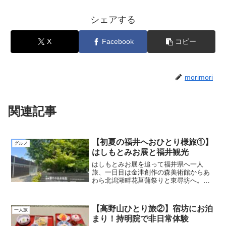
シェアする
X
Facebook
コピー
morimori
関連記事
【初夏の福井へおひとり様旅①】
グルメ
はしもとみお展と福井観光
はしもとみお展を追って福井県へ一人
旅、一日目は金津創作の森美術館からあ
わら北潟湖畔花菖蒲祭りと東尋坊へ。地
元のうまいもん探しも楽しみました。
【高野山ひとり旅②】宿坊にお泊
一人旅
まり！持明院で非日常体験