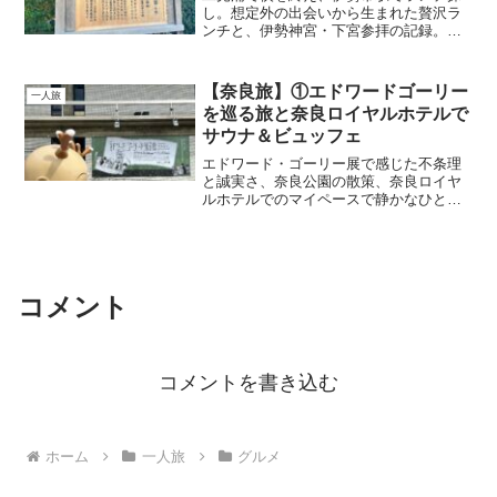
し。想定外の出会いから生まれた贅沢ラ
ンチと、伊勢神宮・下宮参拝の記録。食
と自然への感謝を胸に巡る、30〜40代女
性におすすめのおひとりさま伊勢旅。
【奈良旅】①エドワードゴーリー
一人旅
を巡る旅と奈良ロイヤルホテルで
サウナ＆ビュッフェ
エドワード・ゴーリー展で感じた不条理
と誠実さ、奈良公園の散策、奈良ロイヤ
ルホテルでのマイペースで静かなひとと
きを綴るおひとりさま旅の記録。
コメント
コメントを書き込む
ホーム
一人旅
グルメ