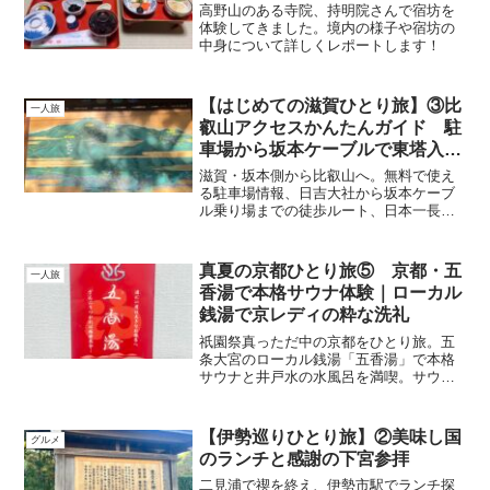
高野山のある寺院、持明院さんで宿坊を
体験してきました。境内の様子や宿坊の
中身について詳しくレポートします！
【はじめての滋賀ひとり旅】③比
一人旅
叡山アクセスかんたんガイド 駐
車場から坂本ケーブルで東塔入口
まで歩いてみた
滋賀・坂本側から比叡山へ。無料で使え
る駐車場情報、日吉大社から坂本ケーブ
ル乗り場までの徒歩ルート、日本一長い
坂本ケーブルの乗車体験、山上駅から東
塔入口までの道のりを実体験で詳しく解
説します。
真夏の京都ひとり旅⑤ 京都・五
一人旅
香湯で本格サウナ体験｜ローカル
銭湯で京レディの粋な洗礼
祇園祭真っただ中の京都をひとり旅。五
条大宮のローカル銭湯「五香湯」で本格
サウナと井戸水の水風呂を満喫。サウナ
で出会った京レディとの何気ないやり取
りから、京都らしい粋な心遣いに触れ、
「京都が好きかもしれない」と感じた旅
【伊勢巡りひとり旅】②美味し国
グルメ
の思い出を綴ります。
のランチと感謝の下宮参拝
二見浦で禊を終え、伊勢市駅でランチ探