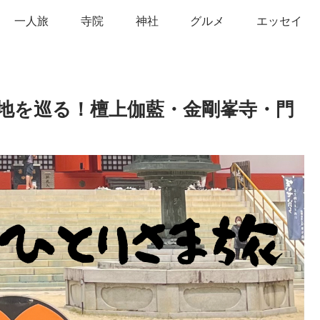
一人旅
寺院
神社
グルメ
エッセイ
地を巡る！檀上伽藍・金剛峯寺・門