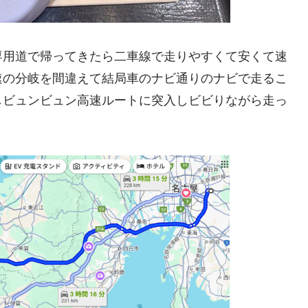
専用道で帰ってきたら二車線で走りやすくて安くて速
速の分岐を間違えて結局車のナビ通りのナビで走るこ
しビュンビュン高速ルートに突入しビビりながら走っ