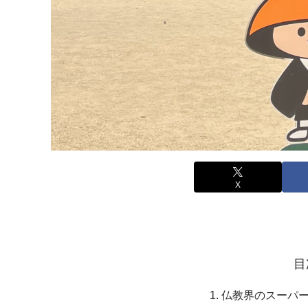
X
目
仏教界のスーパ